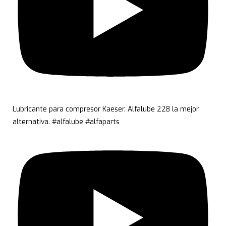
Lubricante para compresor Kaeser. Alfalube 228 la mejor
alternativa. #alfalube #alfaparts