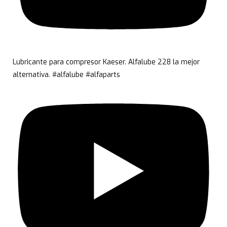
Lubricante para compresor Kaeser. Alfalube 228 la mejor
alternativa. #alfalube #alfaparts