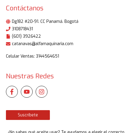
Contáctanos
Dg182 #20-91. CC Panamá. Bogotá
3108718431
(601) 3926422
catanavas@alfamaquinaria.com
Celular Ventas: 3144564651
Nuestras Redes
Suscríbete
¿No sabes qué aceite usar? Te ayudamos a elegir el correcto