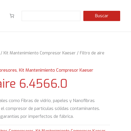
Buscar
Buscar
/
Kit Mantenimiento Compresor Kaeser
/ Filtro de aire
presores
,
Kit Mantenimiento Compresor Kaeser
 aire 6.4566.0
ales como Fibras de vidrio, papeles y Nanofibras
 el compresor de partículas sólidas contaminantes.
garantías por imperfectos de fábrica.
iltros Compresores
,
Kit Mantenimiento Compresor Kaeser