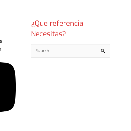
¿Que referencia
Necesitas?
e
Search
o
for: