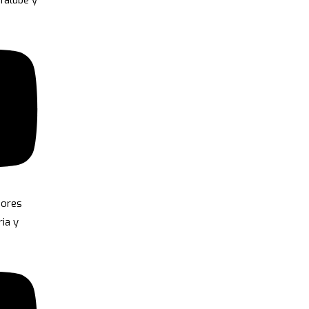
lfalube y
sores
ria y