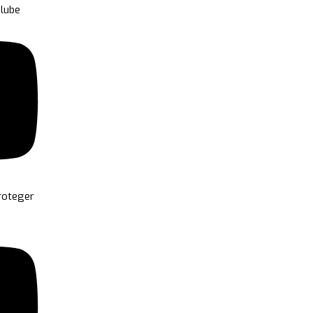
alube
roteger