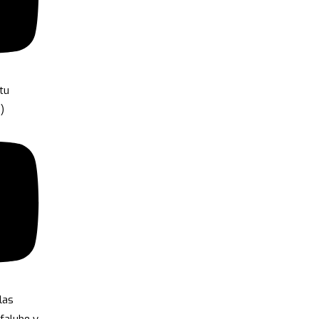
tu
)
las