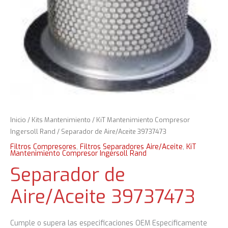
Inicio
/
Kits Mantenimiento
/
KiT Mantenimiento Compresor
Ingersoll Rand
/ Separador de Aire/Aceite 39737473
Filtros Compresores
,
Filtros Separadores Aire/Aceite
,
KiT
Mantenimiento Compresor Ingersoll Rand
Separador de
Aire/Aceite 39737473
Cumple o supera las especificaciones OEM Específicamente