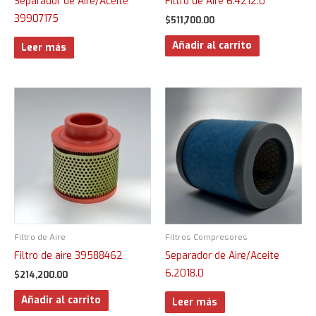
Separador de Aire/Aceite
Filtro de Aire 6.4212.0
39907175
$
511,700.00
Añadir al carrito
Leer más
Filtro de Aire
Filtros Compresores
Filtro de aire 39588462
Separador de Aire/Aceite
6.2018.0
$
214,200.00
Añadir al carrito
Leer más