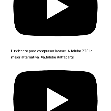
Lubricante para compresor Kaeser. Alfalube 228 la
mejor alternativa. #alfalube #alfaparts