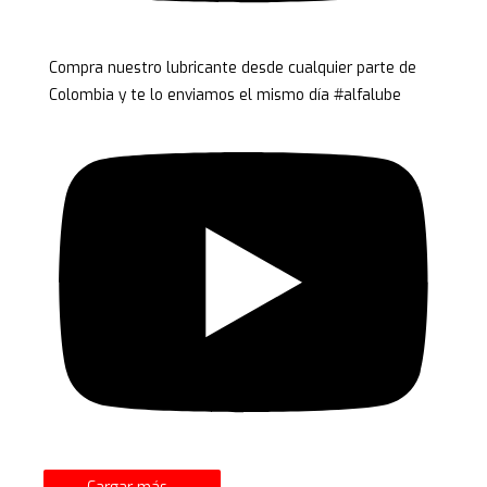
Compra nuestro lubricante desde cualquier parte de
Colombia y te lo enviamos el mismo día #alfalube
Cargar más...