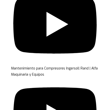
Mantenimiento para Compresores Ingersoll Rand | Alfa
Maquinaria y Equipos