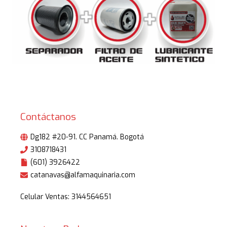
Contáctanos
Dg182 #20-91. CC Panamá. Bogotá
3108718431
(601) 3926422
catanavas@alfamaquinaria.com
Celular Ventas: 3144564651