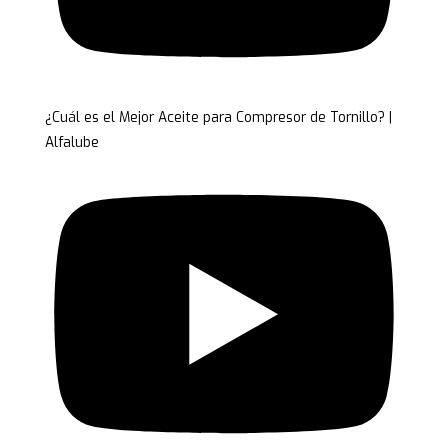
¿Cuál es el Mejor Aceite para Compresor de Tornillo? |
Alfalube