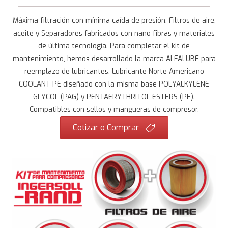
Máxima filtración con mínima caída de presión. Filtros de aire,
aceite y Separadores fabricados con nano fibras y materiales
de última tecnología. Para completar el kit de
mantenimiento, hemos desarrollado la marca ALFALUBE para
reemplazo de lubricantes. Lubricante Norte Americano
COOLANT PE diseñado con la misma base POLYALKYLENE
GLYCOL (PAG) y PENTAERYTHRITOL ESTERS (PE).
Compatibles con sellos y mangueras de compresor.
Cotizar o Comprar