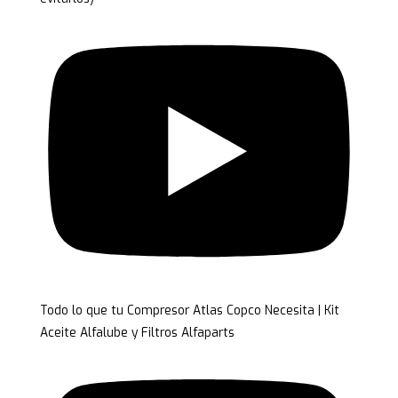
Todo lo que tu Compresor Atlas Copco Necesita | Kit
Aceite Alfalube y Filtros Alfaparts